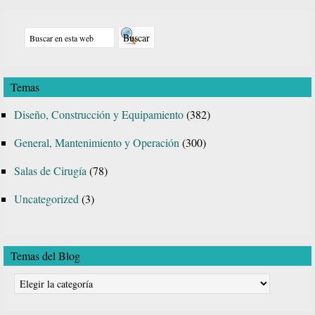
Barra
Buscar
lateral
en
principal
esta
Temas
web
Diseño, Construcción y Equipamiento
(382)
General, Mantenimiento y Operación
(300)
Salas de Cirugía
(78)
Uncategorized
(3)
Temas del Blog
Temas
del
Blog