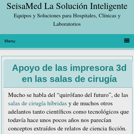
SeisaMed La Solución Inteligente
Saltar
Saltar
Saltar
a
al
a
Equipos y Soluciones para Hospitales, Clínicas y
la
contenido
la
Laboratorios
navegación
principal
barra
principal
lateral
principal
Apoyo de las impresora 3d
en las salas de cirugía
Mucho se habla del “quirófano del futuro”, de las
salas de cirugía híbridas
y de muchos otros
adelantos tanto científicos como tecnológicos que
todavía hace unos pocos años nos parecían
conceptos extraídos de relatos de ciencia ficción.