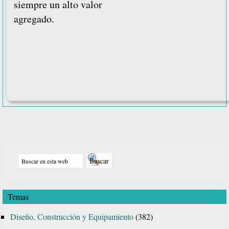
siempre un alto valor
agregado.
Barra
Buscar
lateral
en
principal
esta
Temas
web
Diseño, Construcción y Equipamiento
(382)