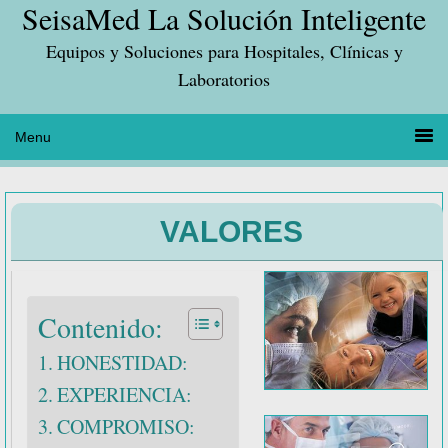
SeisaMed La Solución Inteligente
Saltar
Saltar
Saltar
a
al
a
Equipos y Soluciones para Hospitales, Clínicas y
la
contenido
la
Laboratorios
navegación
principal
barra
principal
lateral
principal
VALORES
Contenido:
HONESTIDAD:
EXPERIENCIA:
COMPROMISO: