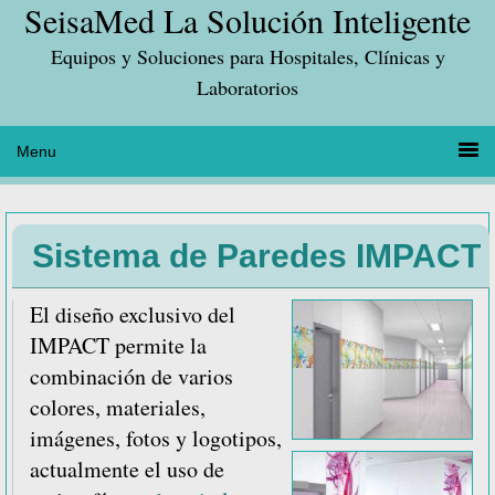
SeisaMed La Solución Inteligente
Saltar
Saltar
Saltar
a
al
a
Equipos y Soluciones para Hospitales, Clínicas y
la
contenido
la
Laboratorios
navegación
principal
barra
principal
lateral
principal
Sistema de Paredes IMPACT
El diseño exclusivo del
IMPACT permite la
combinación de varios
colores, materiales,
imágenes, fotos y logotipos,
actualmente el uso de