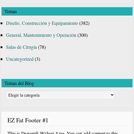
esta
Temas
web
Diseño, Construcción y Equipamiento
(382)
General, Mantenimiento y Operación
(300)
Salas de Cirugía
(78)
Uncategorized
(3)
Temas del Blog
Temas
del
Blog
EZ Fat Footer #1
This is Dynamik Widget Area. You can add content to this