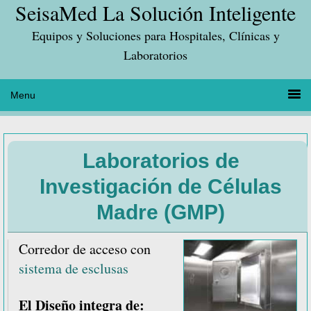
SeisaMed La Solución Inteligente
Saltar
Saltar
Saltar
a
al
a
Equipos y Soluciones para Hospitales, Clínicas y
la
contenido
la
Laboratorios
navegación
principal
barra
principal
lateral
principal
Laboratorios de
Investigación de Células
Madre (GMP)
Corredor de acceso con
sistema de esclusas
El Diseño integra de: