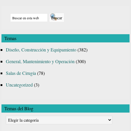
Barra
Buscar
lateral
en
principal
esta
Temas
web
Diseño, Construcción y Equipamiento
(382)
General, Mantenimiento y Operación
(300)
Salas de Cirugía
(78)
Uncategorized
(3)
Temas del Blog
Temas
del