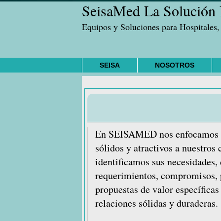
SeisaMed La Solución I
Saltar
Saltar
Saltar
a
al
a
Equipos y Soluciones para Hospitales,
la
contenido
la
navegación
principal
barra
principal
lateral
SEISA
NOSOTROS
principal
En SEISAMED nos enfocamos en
sólidos y atractivos a nuestros c
identificamos sus necesidades, 
requerimientos, compromisos, 
propuestas de valor específicas 
relaciones sólidas y duraderas.