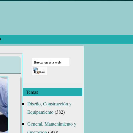
O
Barra
Buscar
lateral
en
principal
esta
web
Temas
Diseño, Construcción y
Equipamiento
(382)
General, Mantenimiento y
Operación
(300)