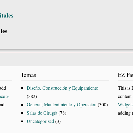
itales
les
Temas
EZ Fa
add
Diseño, Construcción y Equipamiento
This is
nce >
(382)
content 
and
General, Mantenimiento y Operación
(300)
Widget
Salas de Cirugía
(78)
adding n
Uncategorized
(3)