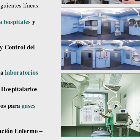
guientes líneas:
a hospitales
y
y Control del
ra
laboratorios
 Hospitalarios
pos para
gases
ación Enfermo –