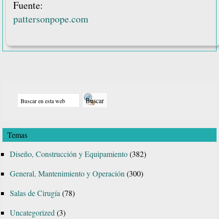
Fuente:
pattersonpope.com
Barra
Buscar
lateral
en
principal
esta
Temas
web
Diseño, Construcción y Equipamiento
(382)
General, Mantenimiento y Operación
(300)
Salas de Cirugía
(78)
Uncategorized
(3)