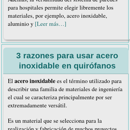
para hospitales permite elegir libremente los
materiales, por ejemplo, acero inoxidable,
acerca
aluminio y
[Leer más…]
de
Materiales
para
3 razones para usar acero
sistemas
de
inoxidable en quirófanos
paneles
de
acero inoxidable
El
es el término utilizado para
pared
describir una familia de materiales de ingeniería
hospitalaria
el cual se caracteriza principalmente por ser
extremadamente versátil.
Es un material que se selecciona para la
realización y fabricación de muchos proyectos