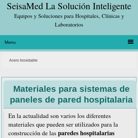
SeisaMed La Solución Inteligente
Saltar
Saltar
Saltar
a
al
a
Equipos y Soluciones para Hospitales, Clínicas y
la
contenido
la
Laboratorios
navegación
principal
barra
principal
lateral
principal
Acero Inoxidable
Materiales para sistemas de
paneles de pared hospitalaria
En la actualidad son varios los diferentes
materiales que pueden ser utilizados para la
paredes hospitalarias
construcción de las