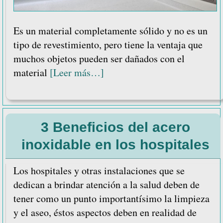
Es un material completamente sólido y no es un
tipo de revestimiento, pero tiene la ventaja que
muchos objetos pueden ser dañados con el
acerca
material
[Leer más…]
de
3
razones
3 Beneficios del acero
para
usar
inoxidable en los hospitales
acero
inoxidable
Los hospitales y otras instalaciones que se
en
dedican a brindar atención a la salud deben de
quirófanos
tener como un punto importantísimo la limpieza
y el aseo, éstos aspectos deben en realidad de