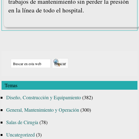
trabajos de mantenimiento sin perder la presión
en la línea de todo el hospital.
Barra
Buscar
lateral
en
principal
esta
Temas
web
Diseño, Construcción y Equipamiento
(382)
General, Mantenimiento y Operación
(300)
Salas de Cirugía
(78)
Uncategorized
(3)