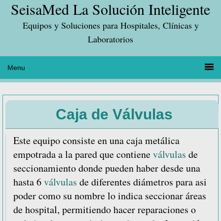
SeisaMed La Solución Inteligente
Saltar
Saltar
Saltar
a
al
a
Equipos y Soluciones para Hospitales, Clínicas y
la
contenido
la
Laboratorios
navegación
principal
barra
principal
lateral
principal
Caja de Válvulas
Este equipo consiste en una caja metálica
empotrada a la pared que contiene
válvulas
de
seccionamiento donde pueden haber desde una
hasta 6
válvulas
de diferentes diámetros para asi
poder como su nombre lo indica seccionar áreas
de hospital, permitiendo hacer reparaciones o