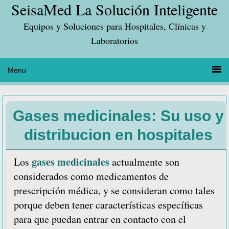
SeisaMed La Solución Inteligente
Saltar
Saltar
Saltar
a
al
a
Equipos y Soluciones para Hospitales, Clínicas y
la
contenido
la
Laboratorios
navegación
principal
barra
principal
lateral
principal
Gases medicinales: Su uso y
distribucion en hospitales
gases medicinales
Los
actualmente son
considerados como medicamentos de
prescripción médica, y se consideran como tales
porque deben tener características específicas
para que puedan entrar en contacto con el