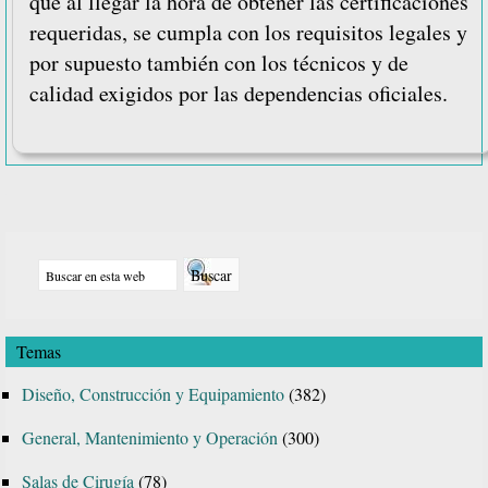
que al llegar la hora de obtener las certificaciones
requeridas, se cumpla con los requisitos legales y
por supuesto también con los técnicos y de
calidad exigidos por las dependencias oficiales.
Barra
Buscar
lateral
en
principal
esta
Temas
web
Diseño, Construcción y Equipamiento
(382)
General, Mantenimiento y Operación
(300)
Salas de Cirugía
(78)