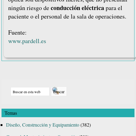
conducción eléctrica
ningún riesgo de
para el
paciente o el personal de la sala de operaciones.
Fuente:
www.pardell.es
Barra
Buscar
lateral
en
principal
esta
Temas
web
Diseño, Construcción y Equipamiento
(382)