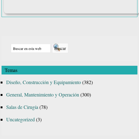
Barra
Buscar
lateral
en
principal
esta
Temas
web
Diseño, Construcción y Equipamiento
(382)
General, Mantenimiento y Operación
(300)
Salas de Cirugía
(78)
Uncategorized
(3)