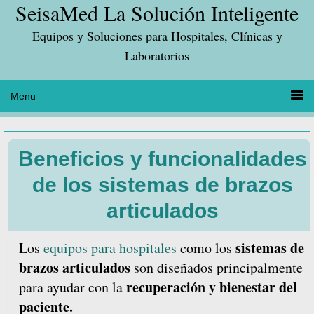
SeisaMed La Solución Inteligente
Saltar
Saltar
Saltar
a
al
a
Equipos y Soluciones para Hospitales, Clínicas y
la
contenido
la
Laboratorios
navegación
principal
barra
principal
lateral
principal
Beneficios y funcionalidades
de los sistemas de brazos
articulados
sistemas de
Los
equipos para hospitales
como los
brazos articulados
son diseñados principalmente
recuperación y bienestar del
para ayudar con la
paciente.