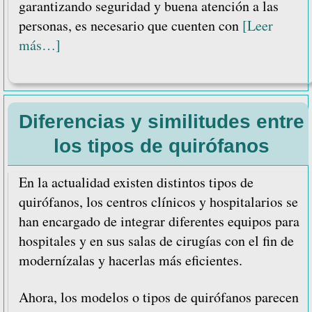
garantizando seguridad y buena atención a las
personas, es necesario que cuenten con
[Leer
acerca
más…]
de
Materiales
y
Diferencias y similitudes entre
equipos
de
los tipos de quirófanos
enfermería
indispensables
En la actualidad existen distintos tipos de
en
quirófanos, los centros clínicos y hospitalarios se
UCI
han encargado de integrar diferentes equipos para
hospitales y en sus salas de cirugías con el fin de
modernízalas y hacerlas más eficientes.
Ahora, los modelos o tipos de quirófanos parecen