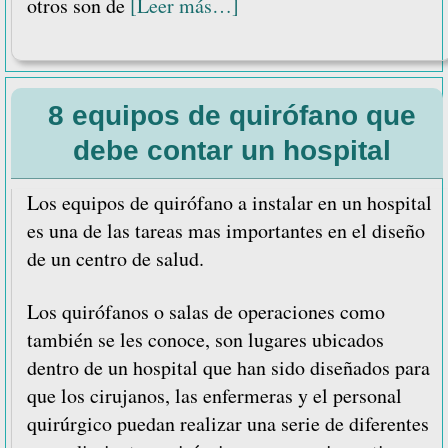
acerca
otros son de
[Leer más…]
de
7
elementos
8 equipos de quirófano que
básicos
que
debe contar un hospital
no
puede
Los equipos de quirófano a instalar en un hospital
faltar
es una de las tareas mas importantes en el diseño
en
de un centro de salud.
los
Los quirófanos o salas de operaciones como
quirófanos
también se les conoce, son lugares ubicados
dentro de un hospital que han sido diseñados para
que los cirujanos, las enfermeras y el personal
quirúrgico puedan realizar una serie de diferentes