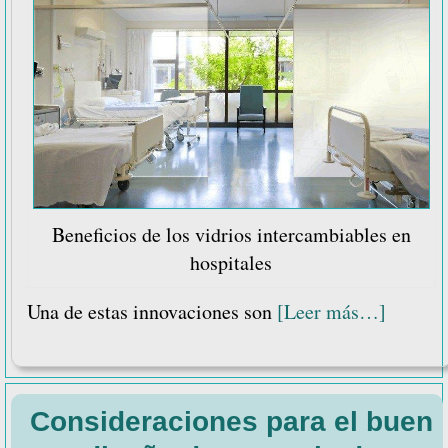
Beneficios de los vidrios intercambiables en
hospitales
acerca
Una de estas innovaciones son
[Leer más…]
de
Benefic
de
Consideraciones para el buen
los