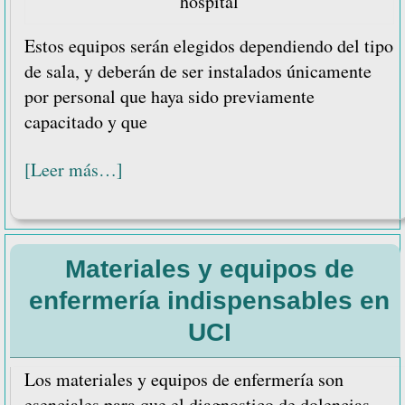
hospital
Estos equipos serán elegidos dependiendo del tipo
de sala, y deberán de ser instalados únicamente
por personal que haya sido previamente
capacitado y que
acerca
[Leer más…]
de
8
equipos
Materiales y equipos de
de
quirófano
enfermería indispensables en
que
UCI
debe
contar
Los materiales y equipos de enfermería son
un
esenciales para que el diagnostico de dolencias,