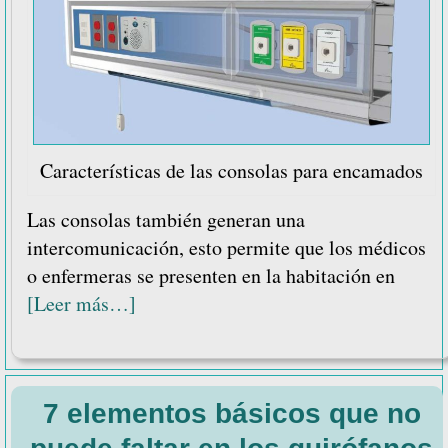
Características de las consolas para encamados
Las consolas también generan una
intercomunicación, esto permite que los médicos
o enfermeras se presenten en la habitación en
acerca
[Leer más…]
de
Características
de
7 elementos básicos que no
las
consolas