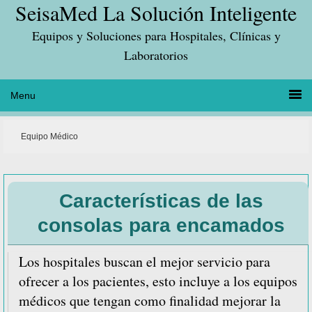
SeisaMed La Solución Inteligente
Saltar
Saltar
Saltar
a
al
a
Equipos y Soluciones para Hospitales, Clínicas y
la
contenido
la
Laboratorios
navegación
principal
barra
principal
lateral
principal
Equipo Médico
Características de las
consolas para encamados
Los hospitales buscan el mejor servicio para
ofrecer a los pacientes, esto incluye a los equipos
médicos que tengan como finalidad mejorar la