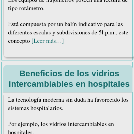
tipo rotámetro.
Está compuesta por un balín indicativo para las
diferentes escalas y subdivisiones de 5l.p.m., este
acerca
concepto
[Leer más…]
de
Complementos
de
Beneficios de los vidrios
equipo
médico
intercambiables en hospitales
perimetral
para
La tecnología moderna sin duda ha favorecido los
gases
sistemas hospitalarios.
medicinales
Por ejemplo, los vidrios intercambiables en
hospitales.