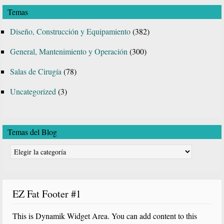
Temas
web
Diseño, Construcción y Equipamiento
(382)
General, Mantenimiento y Operación
(300)
Salas de Cirugía
(78)
Uncategorized
(3)
Temas del Blog
Temas
del
Blog
EZ Fat Footer #1
This is Dynamik Widget Area. You can add content to this