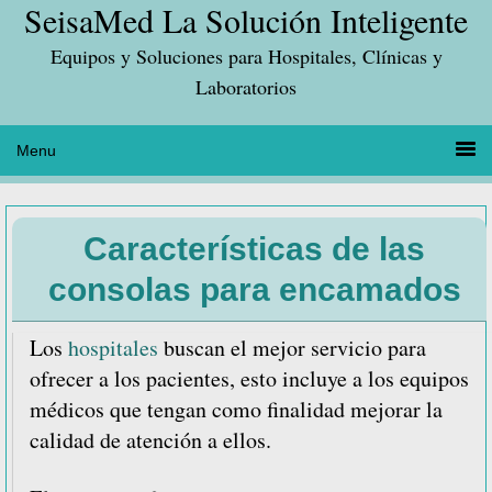
SeisaMed La Solución Inteligente
Saltar
Saltar
Saltar
a
al
a
Equipos y Soluciones para Hospitales, Clínicas y
la
contenido
la
Laboratorios
navegación
principal
barra
principal
lateral
principal
Características de las
consolas para encamados
Los
hospitales
buscan el mejor servicio para
ofrecer a los pacientes, esto incluye a los equipos
médicos que tengan como finalidad mejorar la
calidad de atención a ellos.