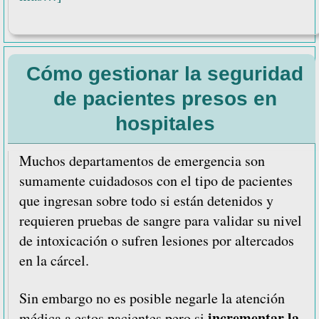
de
Problemas
más
Cómo gestionar la seguridad
comunes
en
de pacientes presos en
estribos
hospitales
y
otros
Muchos departamentos de emergencia son
soportes
sumamente cuidadosos con el tipo de pacientes
de
que ingresan sobre todo si están detenidos y
piernas
requieren pruebas de sangre para validar su nivel
de intoxicación o sufren lesiones por altercados
en la cárcel.
Sin embargo no es posible negarle la atención
incrementar la
médica a estos pacientes pero si