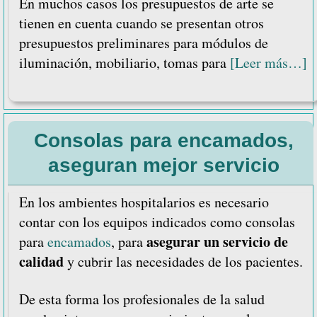
En muchos casos los presupuestos de arte se
tienen en cuenta cuando se presentan otros
presupuestos preliminares para módulos de
a
iluminación, mobiliario, tomas para
[Leer más…]
d
I
d
Consolas para encamados,
a
y
aseguran mejor servicio
la
d
En los ambientes hospitalarios es necesario
e
contar con los equipos indicados como consolas
a
asegurar un servicio de
para
encamados
, para
h
calidad
y cubrir las necesidades de los pacientes.
De esta forma los profesionales de la salud