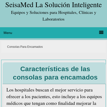
SeisaMed La Solución Inteligente
Saltar
Saltar
Saltar
a
al
a
Equipos y Soluciones para Hospitales, Clínicas y
la
contenido
la
Laboratorios
navegación
principal
barra
principal
lateral
principal
Consolas Para Encamados
Características de las
consolas para encamados
Los hospitales buscan el mejor servicio para
ofrecer a los pacientes, esto incluye a los equipos
médicos que tengan como finalidad mejorar la