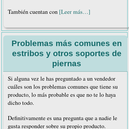
acerca
También cuentan con
[Leer más…]
de
Cuáles
son
Problemas más comunes en
las
funciones
estribos y otros soportes de
y
piernas
tipos
de
Si alguna vez le has preguntado a un vendedor
consolas
cuáles son los problemas comunes que tiene su
para
producto, lo más probable es que no te lo haya
encamados
dicho todo.
Definitivamente es una pregunta que a nadie le
gusta responder sobre su propio producto.