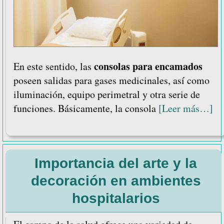
consolas para encamados
En este sentido, las
poseen salidas para gases medicinales, así como
iluminación, equipo perimetral y otra serie de
ac
funciones. Básicamente, la consola
[Leer más…]
de
5
be
Importancia del arte y la
de
las
decoración en ambientes
co
hospitalarios
pa
en