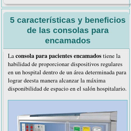
¿Cuánto
espacio
5 características y beneficios
asignar
a
de las consolas para
las
encamados
áreas
de
consola para pacientes encamados
La
tiene la
un
habilidad de proporcionar dispositivos regulares
hospital?
en un hospital dentro de un área determinada para
lograr deesta manera alcanzar la máxima
disponibilidad de espacio en el salón hospitalario.