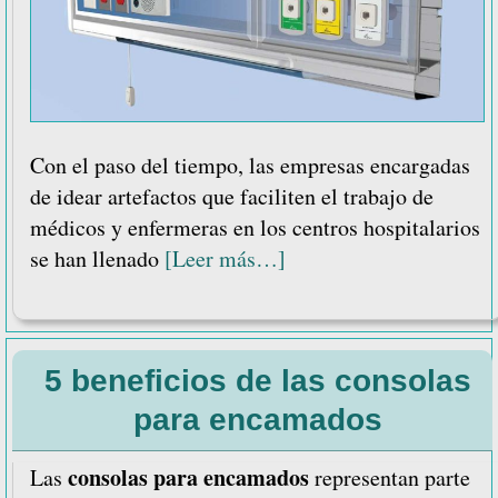
Con el paso del tiempo, las empresas encargadas
de idear artefactos que faciliten el trabajo de
médicos y enfermeras en los centros hospitalarios
acerca
se han llenado
[Leer más…]
de
5
características
5 beneficios de las consolas
y
beneficios
para encamados
de
las
consolas para encamados
Las
representan parte