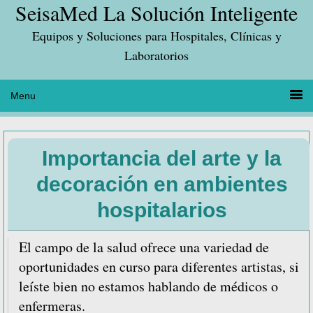
SeisaMed La Solución Inteligente
Saltar
Saltar
Saltar
a
al
a
Equipos y Soluciones para Hospitales, Clínicas y
la
contenido
la
Laboratorios
navegación
principal
barra
principal
lateral
principal
Importancia del arte y la
decoración en ambientes
hospitalarios
El campo de la salud ofrece una variedad de
oportunidades en curso para diferentes artistas, si
leíste bien no estamos hablando de médicos o
enfermeras.