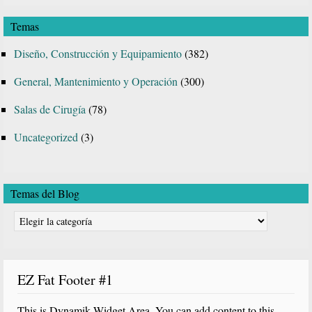
esta
Temas
web
Diseño, Construcción y Equipamiento
(382)
General, Mantenimiento y Operación
(300)
Salas de Cirugía
(78)
Uncategorized
(3)
Temas del Blog
Temas
del
Blog
EZ Fat Footer #1
This is Dynamik Widget Area. You can add content to this