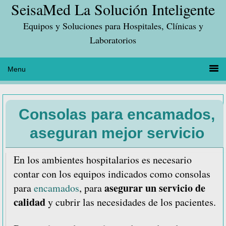
SeisaMed La Solución Inteligente
Saltar
Saltar
Saltar
a
al
a
Equipos y Soluciones para Hospitales, Clínicas y
la
contenido
la
Laboratorios
navegación
principal
barra
principal
lateral
principal
Consolas para encamados,
aseguran mejor servicio
En los ambientes hospitalarios es necesario
contar con los equipos indicados como consolas
asegurar un servicio de
para
encamados
, para
calidad
y cubrir las necesidades de los pacientes.