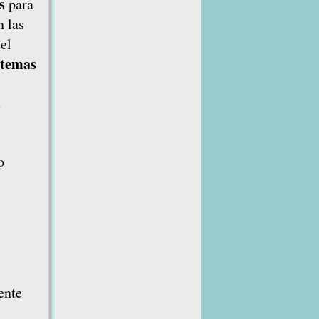
s
para
n las
 el
stemas
e
o
ente