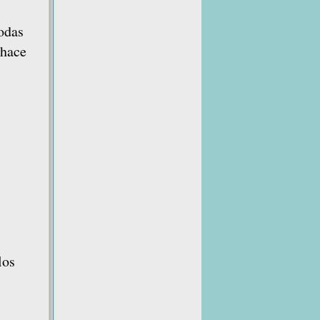
odas
 hace
los