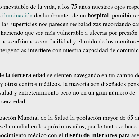
 inevitable de la vida, a los 75 años nuestros ojos res
hospital
e
iluminación
deslumbrantes de un
, percibimo
s las superficies nos parecen resbaladizas recordando ca
 haciendo que sea más vulnerable a ulceras por presión 
nos enfriamos con facilidad y el ruido de los monitore
emergencias interfiere con nuestra capacidad de comuni
de la tercera edad
se sienten navegando en un campo d
y otros centros médicos, la mayoría son diseñados pen
e salud y entretenimiento pero no en un gran número de
rcera edad.
ización Mundial de la Salud la población mayor de 65 a
el mundial en los próximos años, por lo tanto se hace
diseño de interiores
nocimiento médico con el
para as