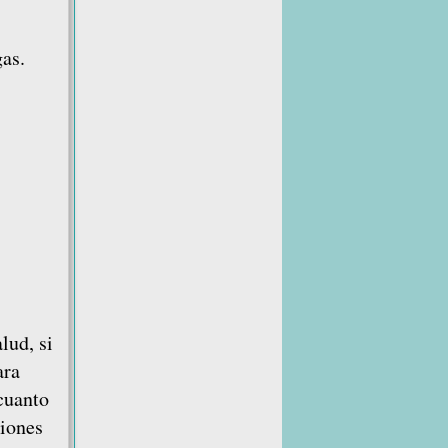
gas.
lud, si
ara
 cuanto
ciones