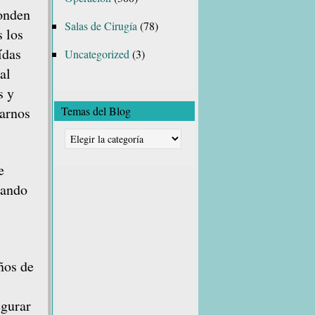
ponden
Salas de Cirugía
(78)
s los
ídas
Uncategorized
(3)
al
s y
carnos
Temas del Blog
Temas
del
e
Blog
sando
ños de
egurar