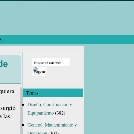
O
Barra
Buscar
lateral
de
en
principal
esta
web
quiera
Temas
Diseño, Construcción y
 surgió
Equipamiento
(382)
e las
General, Mantenimiento y
Operación
(300)