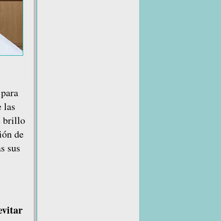
 para
 las
 brillo
ción de
as sus
evitar