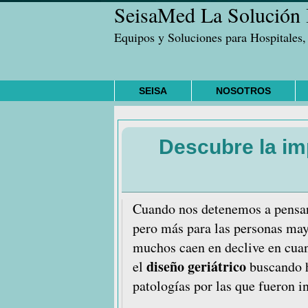
SeisaMed La Solución I
Saltar
Saltar
Saltar
a
al
a
Equipos y Soluciones para Hospitales,
la
contenido
la
navegación
principal
barra
principal
lateral
SEISA
NOSOTROS
principal
Descubre la imp
Cuando nos detenemos a pensa
pero más para las personas may
muchos caen en declive en cuant
diseño geriátrico
el
buscando h
patologías por las que fueron i