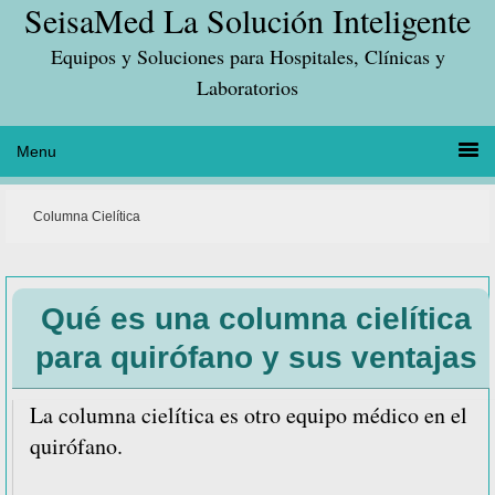
SeisaMed La Solución Inteligente
Saltar
Saltar
Saltar
a
al
a
Equipos y Soluciones para Hospitales, Clínicas y
la
contenido
la
Laboratorios
navegación
principal
barra
principal
lateral
principal
Columna Cielítica
Qué es una columna cielítica
para quirófano y sus ventajas
La columna cielítica es otro equipo médico en el
quirófano.