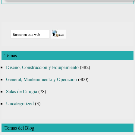
Qué
es
una
Barra
colum
Buscar
lateral
cielític
en
principal
para
esta
quiróf
Temas
web
y
Diseño, Construcción y Equipamiento
(382)
sus
ventaja
General, Mantenimiento y Operación
(300)
Salas de Cirugía
(78)
Uncategorized
(3)
Temas del Blog