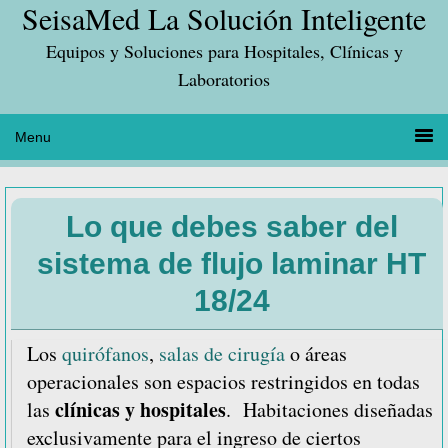
SeisaMed La Solución Inteligente
Saltar
Saltar
Saltar
a
al
a
Equipos y Soluciones para Hospitales, Clínicas y
la
contenido
la
Laboratorios
navegación
principal
barra
principal
lateral
principal
Lo que debes saber del
sistema de flujo laminar HT
18/24
Los
quirófanos
,
salas de cirugía
o áreas
operacionales son espacios restringidos en todas
clínicas y hospitales
las
. Habitaciones diseñadas
exclusivamente para el ingreso de ciertos