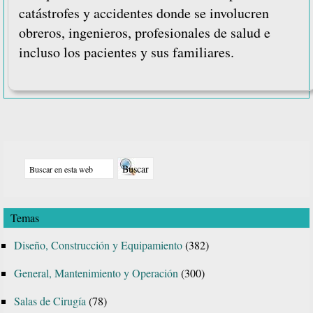
catástrofes y accidentes donde se involucren
obreros, ingenieros, profesionales de salud e
incluso los pacientes y sus familiares.
Barra
Buscar
lateral
en
principal
esta
Temas
web
Diseño, Construcción y Equipamiento
(382)
General, Mantenimiento y Operación
(300)
Salas de Cirugía
(78)