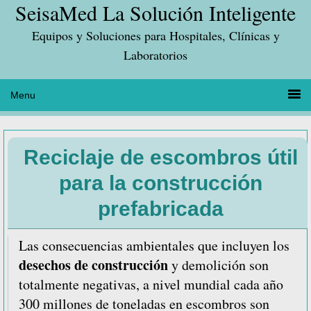
SeisaMed La Solución Inteligente
Saltar
Saltar
Saltar
a
al
a
Equipos y Soluciones para Hospitales, Clínicas y
la
contenido
la
Laboratorios
navegación
principal
barra
principal
lateral
principal
Reciclaje de escombros útil
para la construcción
prefabricada
Las consecuencias ambientales que incluyen los
desechos de construcción
y demolición son
totalmente negativas, a nivel mundial cada año
300 millones de toneladas en escombros son