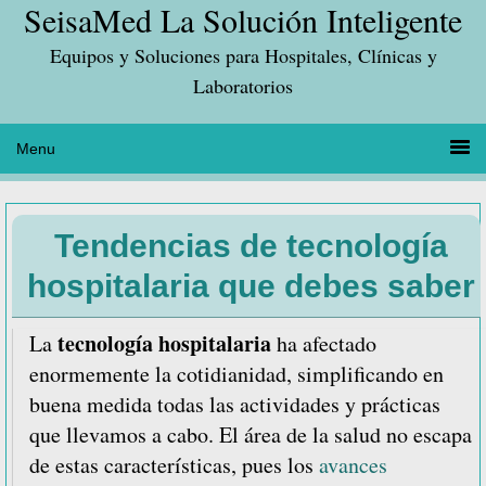
SeisaMed La Solución Inteligente
Saltar
Saltar
Saltar
a
al
a
Equipos y Soluciones para Hospitales, Clínicas y
la
contenido
la
Laboratorios
navegación
principal
barra
principal
lateral
principal
Tendencias de tecnología
hospitalaria que debes saber
tecnología hospitalaria
La
ha afectado
enormemente la cotidianidad, simplificando en
buena medida todas las actividades y prácticas
que llevamos a cabo. El área de la salud no escapa
de estas características, pues los
avances