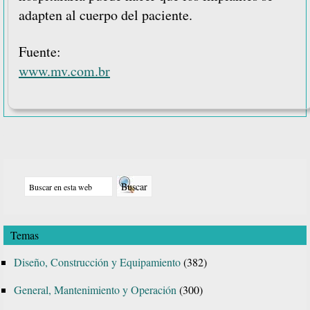
adapten al cuerpo del paciente.
Fuente:
www.mv.com.br
Barra
Buscar
lateral
en
principal
esta
Temas
web
Diseño, Construcción y Equipamiento
(382)
General, Mantenimiento y Operación
(300)