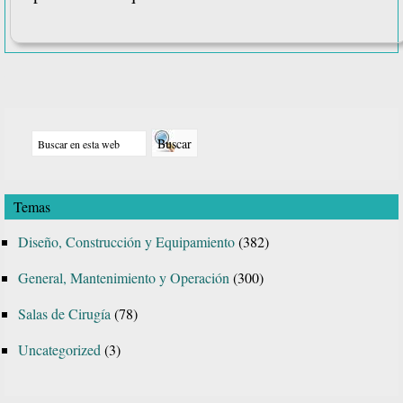
Barra
Buscar
lateral
en
principal
esta
Temas
web
Diseño, Construcción y Equipamiento
(382)
General, Mantenimiento y Operación
(300)
Salas de Cirugía
(78)
Uncategorized
(3)