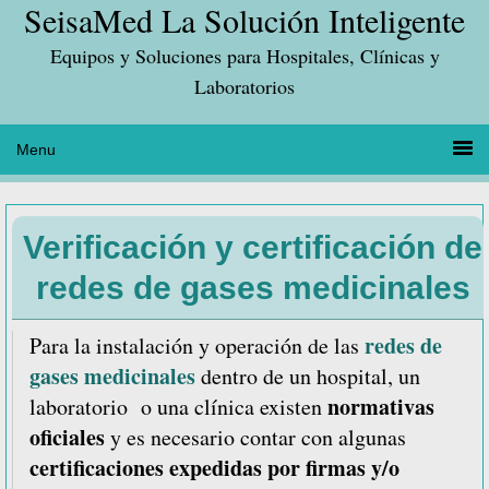
SeisaMed La Solución Inteligente
Saltar
Saltar
Saltar
a
al
a
Equipos y Soluciones para Hospitales, Clínicas y
la
contenido
la
Laboratorios
navegación
principal
barra
principal
lateral
principal
Verificación y certificación de
redes de gases medicinales
redes de
Para la instalación y operación de las
gases medicinales
dentro de un hospital, un
normativas
laboratorio o una clínica existen
oficiales
y es necesario contar con algunas
certificaciones expedidas por firmas y/o