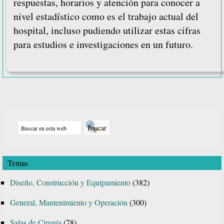
respuestas, horarios y atención para conocer a
nivel estadístico como es el trabajo actual del
hospital, incluso pudiendo utilizar estas cifras
para estudios e investigaciones en un futuro.
Barra
Buscar
lateral
en
principal
esta
Temas
web
Diseño, Construcción y Equipamiento
(382)
General, Mantenimiento y Operación
(300)
Salas de Cirugía
(78)