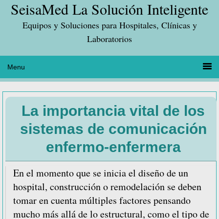
SeisaMed La Solución Inteligente
Saltar
Saltar
Saltar
a
al
a
Equipos y Soluciones para Hospitales, Clínicas y
la
contenido
la
Laboratorios
navegación
principal
barra
principal
lateral
principal
La importancia vital de los
sistemas de comunicación
enfermo-enfermera
En el momento que se inicia el diseño de un
hospital, construcción o remodelación se deben
tomar en cuenta múltiples factores pensando
mucho más allá de lo estructural, como el tipo de