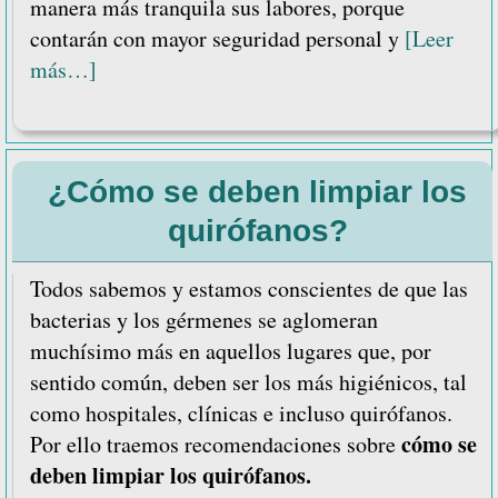
manera más tranquila sus labores, porque
contarán con mayor seguridad personal y
[Leer
acerca
más…]
de
5
ventajas
¿Cómo se deben limpiar los
de
una
quirófanos?
infraestructura
humanizada
Todos sabemos y estamos conscientes de que las
de
bacterias y los gérmenes se aglomeran
una
muchísimo más en aquellos lugares que, por
UCI
sentido común, deben ser los más higiénicos, tal
como hospitales, clínicas e incluso quirófanos.
cómo se
Por ello traemos recomendaciones sobre
deben limpiar los quirófanos.