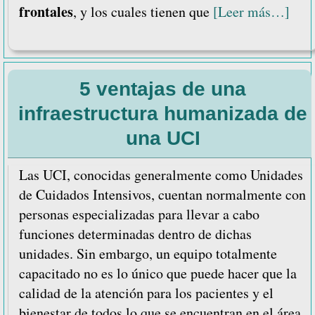
frontales
acer
, y los cuales tienen que
[Leer más…]
de
Lám
fron
5 ventajas de una
Cons
para
infraestructura humanizada de
su
una UCI
uso
ade
Las UCI, conocidas generalmente como Unidades
de Cuidados Intensivos, cuentan normalmente con
personas especializadas para llevar a cabo
funciones determinadas dentro de dichas
unidades. Sin embargo, un equipo totalmente
capacitado no es lo único que puede hacer que la
calidad de la atención para los pacientes y el
bienestar de todos lo que se encuentran en el área