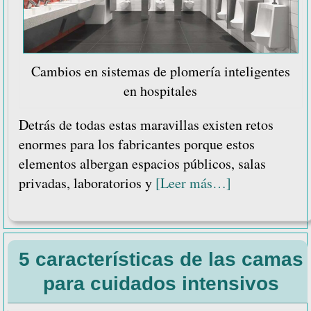
Cambios en sistemas de plomería inteligentes
en hospitales
Detrás de todas estas maravillas existen retos
enormes para los fabricantes porque estos
elementos albergan espacios públicos, salas
acerca
privadas, laboratorios y
[Leer más…]
de
Cambios
en
5 características de las camas
sistemas
de
para cuidados intensivos
plomería