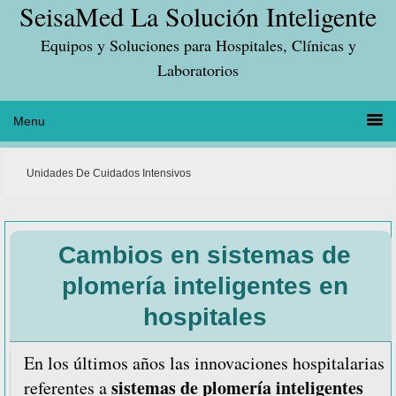
SeisaMed La Solución Inteligente
Saltar
Saltar
Saltar
a
al
a
Equipos y Soluciones para Hospitales, Clínicas y
la
contenido
la
Laboratorios
navegación
principal
barra
principal
lateral
principal
Unidades De Cuidados Intensivos
Cambios en sistemas de
plomería inteligentes en
hospitales
En los últimos años las innovaciones hospitalarias
sistemas de plomería inteligentes
referentes a