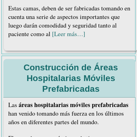
Estas camas, deben de ser fabricadas tomando en
cuenta una serie de aspectos importantes que
luego darán comodidad y seguridad tanto al
acerca
paciente como al
[Leer más…]
de
5
características
Construcción de Áreas
de
las
Hospitalarias Móviles
camas
Prefabricadas
para
cuidados
áreas hospitalarias móviles prefabricadas
Las
intensivos
han venido tomando más fuerza en los últimos
años en diferentes partes del mundo.