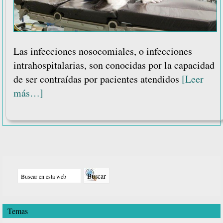
Las infecciones nosocomiales, o infecciones
intrahospitalarias, son conocidas por la capacidad
de ser contraídas por pacientes atendidos
[Leer
acerca
más…]
de
¿Cómo
se
deben
Barra
limpiar
Buscar
lateral
los
en
principal
quirófanos?
esta
Temas
web