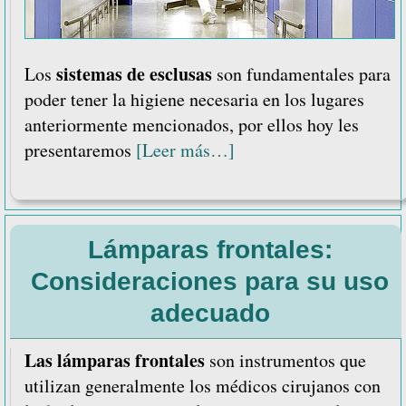
sistemas de esclusas
Los
son fundamentales para
poder tener la higiene necesaria en los lugares
anteriormente mencionados, por ellos hoy les
acerca
presentaremos
[Leer más…]
de
5
características
Lámparas frontales:
de
un
Consideraciones para su uso
sistema
adecuado
de
esclusas
Las lámparas frontales
son instrumentos que
para
utilizan generalmente los médicos cirujanos con
laboratorio