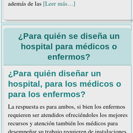
acerca
además de las
[Leer más…]
de
Cómo
conciliar
¿Para quién se diseña un
el
sueño
hospital para médicos o
durante
enfermos?
la
estancia
¿Para quién diseñar un
en
hospital, para los médicos o
el
para los enfermos?
hospital
La respuesta es para ambos, si bien los enfermos
requieren ser atendidos ofreciéndoles los mejores
recursos y atención también los médicos para
desempeñar su trabajo requieren de instalaciones