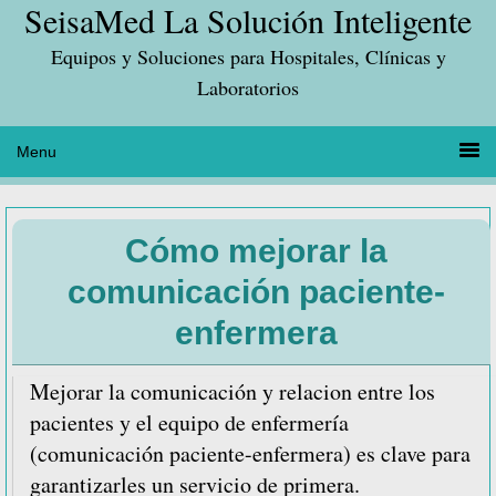
SeisaMed La Solución Inteligente
Saltar
Saltar
Saltar
a
al
a
Equipos y Soluciones para Hospitales, Clínicas y
la
contenido
la
Laboratorios
navegación
principal
barra
principal
lateral
principal
Cómo mejorar la
comunicación paciente-
enfermera
Mejorar la comunicación y relacion entre los
pacientes y el equipo de enfermería
(comunicación paciente-enfermera) es clave para
garantizarles un servicio de primera.