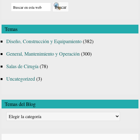
Buscar
lateral
en
principal
esta
Temas
web
Diseño, Construcción y Equipamiento
(382)
General, Mantenimiento y Operación
(300)
Salas de Cirugía
(78)
Uncategorized
(3)
Temas del Blog
Temas
del
Blog